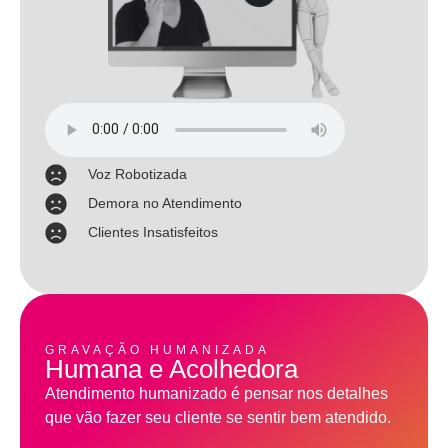
Voz Robotizada
Demora no Atendimento
Clientes Insatisfeitos
GRAVAÇÃO HUMANIZADA
Humana e Acolhedora
Atendimento humanizado é pensar nos detalhes
que vão fazer seu cliente se sentir bem atendido.